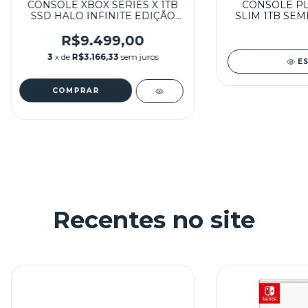
CONSOLE XBOX SERIES X 1TB
CONSOLE PL
SSD HALO INFINITE EDIÇÃO
SLIM 1TB SEM
ESPECIAL (LUVA REPRÔ)
SEMINOVO - MICROSOFT
R$9.499,00
3
x de
R$3.166,33
sem juros
E
Recentes no site