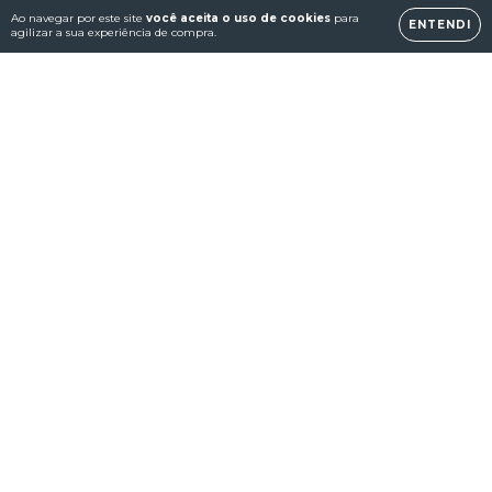
Ao navegar por este site
você aceita o uso de cookies
para
ENTENDI
agilizar a sua experiência de compra.
Consoles Retrô