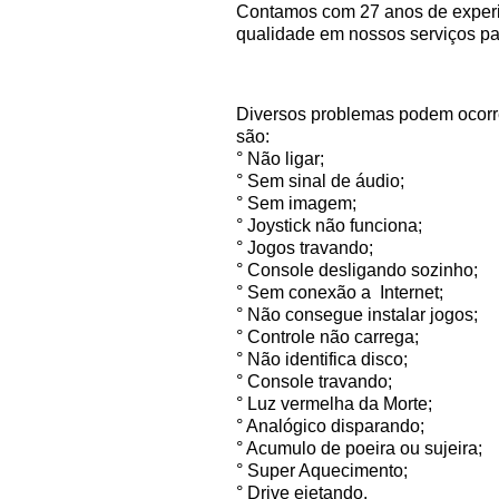
Contamos com 27 anos de experiê
qualidade em nossos serviços pa
Diversos problemas podem ocorre
são:
° Não ligar;
° Sem sinal de áudio;
° Sem imagem;
° Joystick não funciona;
° Jogos travando;
° Console desligando sozinho;
° Sem conexão a Internet;
° Não consegue instalar jogos;
° Controle não carrega;
° Não identifica disco;
° Console travando;
° Luz vermelha da Morte;
° Analógico disparando;
° Acumulo de poeira ou sujeira;
° Super Aquecimento;
° Drive ejetando.