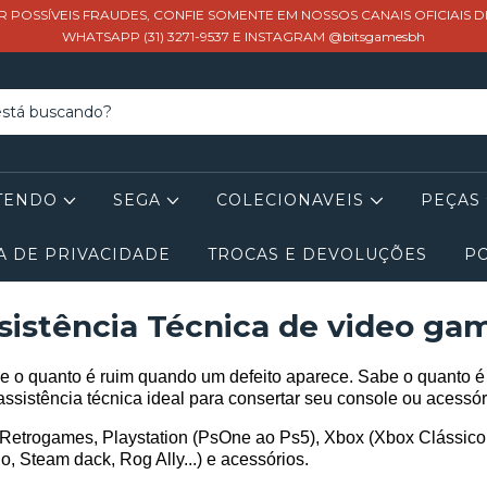
R POSSÍVEIS FRAUDES, CONFIE SOMENTE EM NOSSOS CANAIS OFICIAIS 
WHATSAPP (31) 3271-9537 E INSTAGRAM @bitsgamesbh
TENDO
SEGA
COLECIONAVEIS
PEÇAS
A DE PRIVACIDADE
TROCAS E DEVOLUÇÕES
PO
sistência Técnica de video ga
 o quanto é ruim quando um defeito aparece. Sabe o quanto é 
assistência técnica ideal para consertar seu console ou acessór
etrogames, Playstation (PsOne ao Ps5), Xbox (Xbox Clássico a
, Steam dack, Rog Ally...) e acessórios.