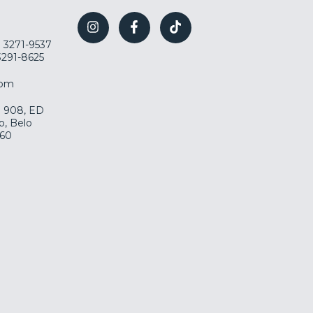
) 3271-9537
 3291-8625
com
la 908, ED
o, Belo
060