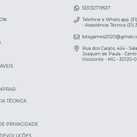
553132719537
ION
Telefone e Whats app (31
- Assistência Técnica (31)
bitsgames2020@gmail.
O
Rua dos Carijós, 424 - Sa
Joaquim de Paula - Centr
Horizonte - MG - 30120-
AVEIS
MPRAR
IA TÉCNICA
DE PRIVACIDADE
 DEVOLUÇÕES