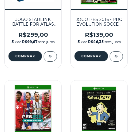
JOGO STARLINK
JOGO PES 2016 - PRO
BATTLE FOR ATLAS
EVOLUTION SOCCER
STARTER PACK -
2016 SEMINOVO -
XBOX ONE
XBOX ONE
R$299,00
R$139,00
3
x de
R$99,67
sem juros
3
x de
R$46,33
sem juros