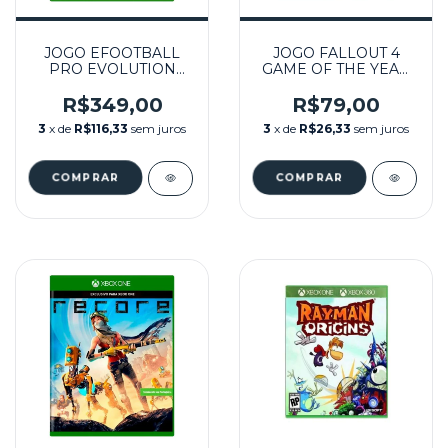
JOGO EFOOTBALL
JOGO FALLOUT 4
PRO EVOLUTION
GAME OF THE YEAR
SOCCER 2021
EDITION SEMINOVO
SEASON UPDATE
- XBOX ONE
R$349,00
R$79,00
SEMINOVO - XBOX
3
x de
R$116,33
sem juros
3
x de
R$26,33
sem juros
ONE