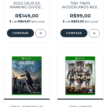
JOGO DEUS EX:
TINY TINA'S
MANKING DIVIDED
WODERLANDS NEXT
STEELBOOK
LEVEL EDITION
(LACRADO) - XBOX
(LACRADO)- XBOX
R$149,00
R$99,00
ONE
ONE
3
x de
R$49,67
sem juros
3
x de
R$33,00
sem juros