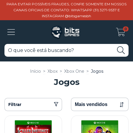
PARA EVITAR POSSÍVEIS FRAUDES, CONFIE SOMENTE EM NOSSOS
CANAIS OFICIAIS DE CONTATO: WHATSAPP (31) 3271-9537 E
INSTAGRAM @bitsgamesbh
0
Início
>
Xbox
>
Xbox One
>
Jogos
Jogos
Filtrar