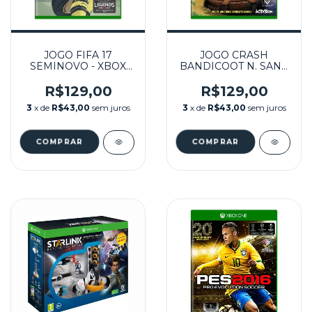
JOGO FIFA 17
JOGO CRASH
SEMINOVO - XBOX
BANDICOOT N. SANE
ONE
TRILOGY SEMINOVO
- XBOX ONE
R$129,00
R$129,00
3
x de
R$43,00
sem juros
3
x de
R$43,00
sem juros