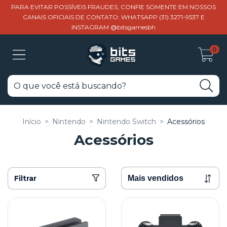
PARA EVITAR POSSÍVEIS FRAUDES, CONFIE SOMENTE EM NOSSOS
CANAIS OFICIAIS DE CONTATO: WHATSAPP (31) 3271-9537 E
INSTAGRAM @bitsgamesbh
0
Início
>
Nintendo
>
Nintendo Switch
>
Acessórios
Acessórios
Filtrar