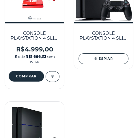
CONSOLE
CONSOLE
PLAYSTATION 4 SLIM
PLAYSTATION 4 SLIM
1TB (MARVEL'S
500GB + JOGO
SPIDER-MAN
SEMINOVO
R$4.999,00
EDITION) NA CAIXA
3
x de
R$1.666,33
sem
SEMINOVO - PS4
ESPIAR
juros