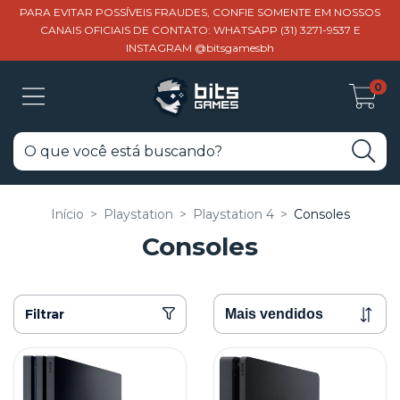
PARA EVITAR POSSÍVEIS FRAUDES, CONFIE SOMENTE EM NOSSOS
CANAIS OFICIAIS DE CONTATO: WHATSAPP (31) 3271-9537 E
INSTAGRAM @bitsgamesbh
0
Início
>
Playstation
>
Playstation 4
>
Consoles
Consoles
Filtrar