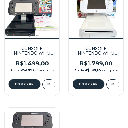
CONSOLE
CONSOLE
NINTENDO WII U
NINTENDO WII U
PRETO BUNDLE
BRANCO BUNDLE
MARIO KART 8 32GB
MARIO KART 8 32GB
R$1.499,00
R$1.799,00
NA CAIXA SEMINOVO
(JPN) NA CAIXA
3
x de
R$499,67
sem juros
3
x de
R$599,67
sem juros
- WII U
SEMINOVO - WII U