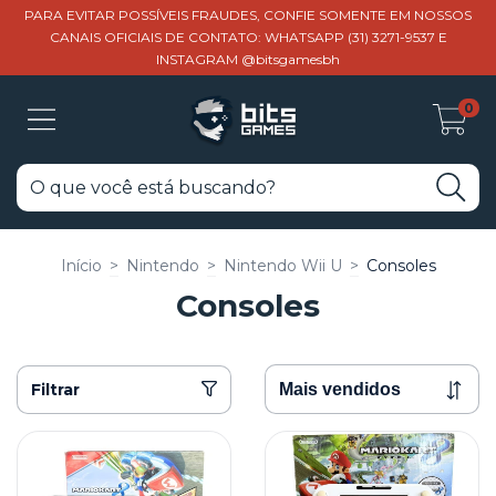
PARA EVITAR POSSÍVEIS FRAUDES, CONFIE SOMENTE EM NOSSOS
CANAIS OFICIAIS DE CONTATO: WHATSAPP (31) 3271-9537 E
INSTAGRAM @bitsgamesbh
0
Início
>
Nintendo
>
Nintendo Wii U
>
Consoles
Consoles
Filtrar