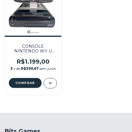
CONSOLE
NINTENDO WII U
PRETO 32GB + 64GB
DESBLOQUEADO (2
R$1.199,00
JOGOS) SEMINOVO -
3
x de
R$399,67
sem juros
WII U
Bits Games