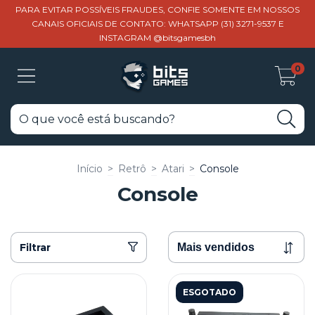
PARA EVITAR POSSÍVEIS FRAUDES, CONFIE SOMENTE EM NOSSOS
CANAIS OFICIAIS DE CONTATO: WHATSAPP (31) 3271-9537 E
INSTAGRAM @bitsgamesbh
0
Início
>
Retrô
>
Atari
>
Console
Console
Filtrar
ESGOTADO