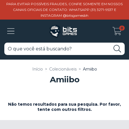
PARA EVITAR POSSÍVEIS FRAUDES, CONFIE SOMENTE EM NOSSOS
CANAIS OFICIAIS DE CONTATO: WHATSAPP (31) 3271-9537 E
INSTAGRAM @bitsgamesbh
0
Início
>
Colecionáveis
>
Amiibo
Amiibo
Não temos resultados para sua pesquisa. Por favor,
tente com outros filtros.