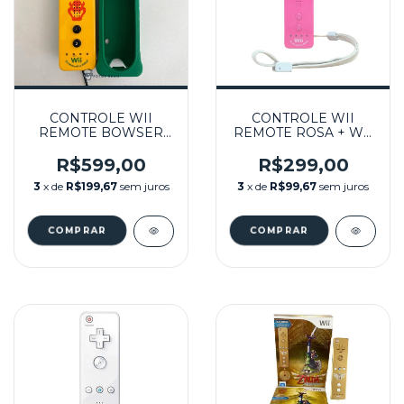
CONTROLE WII
CONTROLE WII
REMOTE BOWSER
REMOTE ROSA + WII
EDITION + MOTION
MOTION PLUS
PLUS INSIDE
INSIDE SEMINOVO -
R$599,00
R$299,00
SEMINOVO - WII
WII
3
x de
R$199,67
sem juros
3
x de
R$99,67
sem juros