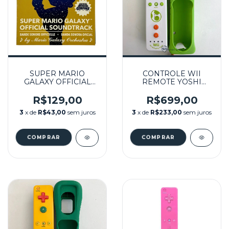
SUPER MARIO
CONTROLE WII
GALAXY OFFICIAL
REMOTE YOSHI
SOUNDTRACK
EDITION + MOTION
SEMINOVO - WII
PLUS INSIDE
R$129,00
R$699,00
SEMINOVO - WII
3
x de
R$43,00
sem juros
3
x de
R$233,00
sem juros