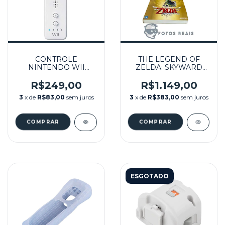
CONTROLE
THE LEGEND OF
NINTENDO WII
ZELDA: SKYWARD
REMOTE BRANCO
SWORD LIMITED
SEMINOVO - WII
EDITION GOLD WII
R$249,00
R$1.149,00
REMOTE BUNDLE
3
x de
R$83,00
sem juros
3
x de
R$383,00
sem juros
SEMINOVO - WII
ESGOTADO