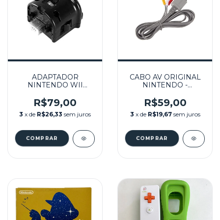
ADAPTADOR
CABO AV ORIGINAL
NINTENDO WII
NINTENDO -
MOTION PLUS
WII/WIIU
PRETO- NINTENDO
R$79,00
R$59,00
WII
3
x de
R$26,33
sem juros
3
x de
R$19,67
sem juros