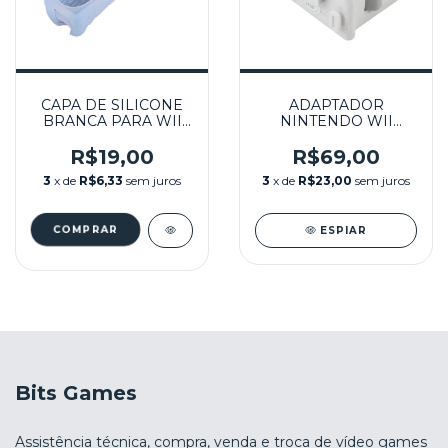
CAPA DE SILICONE
ADAPTADOR
BRANCA PARA WII
NINTENDO WII
REMOTE SEMINOVO
MOTION PLUS
BRANCO -
R$19,00
R$69,00
NINTENDO WII
3
x de
R$6,33
sem juros
3
x de
R$23,00
sem juros
ESPIAR
Bits Games
Assistência técnica, compra, venda e troca de vídeo games