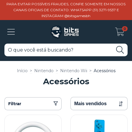
PARA EVITAR POSSÍVEIS FRAUDES, CONFIE SOMENTE EM NOSSOS
CANAIS OFICIAIS DE CONTATO: WHATSAPP (31) 3271-9537 E
INSTAGRAM @bitsgamesbh
0
Início
>
Nintendo
>
Nintendo Wii
>
Acessórios
Acessórios
Filtrar