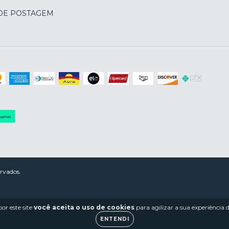
 DE POSTAGEM
rvados.
or este site
você aceita o uso de cookies
para agilizar a sua experiência
ENTENDI