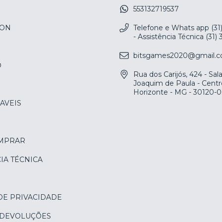
553132719537
ION
Telefone e Whats app (31
- Assistência Técnica (31)
bitsgames2020@gmail.
O
Rua dos Carijós, 424 - Sa
Joaquim de Paula - Centr
Horizonte - MG - 30120-
AVEIS
MPRAR
IA TÉCNICA
DE PRIVACIDADE
 DEVOLUÇÕES