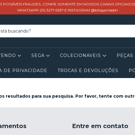
R POSSÍVEIS FRAUDES, CONFIE SOMENTE EM NOSSOS CANAIS OFICIAIS 
WHATSAPP (31) 3271-9537 E INSTAGRAM @bitsgamesbh
TENDO
SEGA
COLECIONAVEIS
PEÇAS
A DE PRIVACIDADE
TROCAS E DEVOLUÇÕES
PO
s resultados para sua pesquisa. Por favor, tente com outros
amentos
Entre em contato