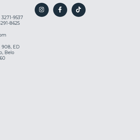
) 3271-9537
 3291-8625
com
la 908, ED
o, Belo
060