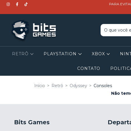
PARA EVITA
RETRÔ
PLAYSTATION
XBOX
NIN
CONTATO
POLITIC
Início
>
Retrô
>
Odyssey
>
Consoles
Não temo
Bits Games
Depart