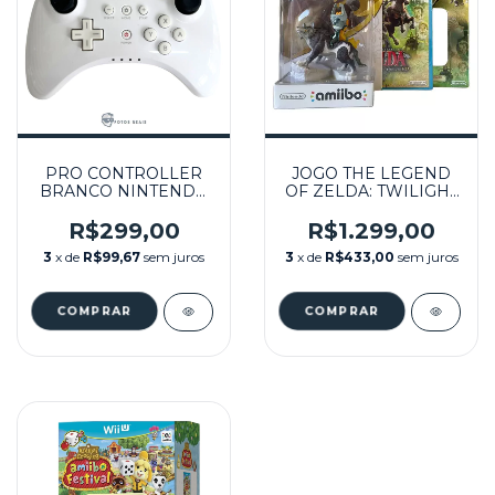
PRO CONTROLLER
JOGO THE LEGEND
BRANCO NINTENDO
OF ZELDA: TWILIGHT
SEMINOVO - WII U
PRINCESS HD +
AMIIBO WOLF LINK -
R$299,00
R$1.299,00
WII U
3
x de
R$99,67
sem juros
3
x de
R$433,00
sem juros