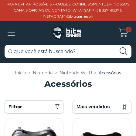
PARA EVITAR POSSÍVEIS FRAUDES, CONFIE SOMENTE EM NOSSOS
CANAIS OFICIAIS DE CONTATO: WHATSAPP (31) 3271-9537 E
INSTAGRAM @bitsgamesbh
0
Início
>
Nintendo
>
Nintendo Wii U
>
Acessórios
Acessórios
Filtrar