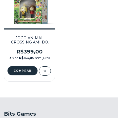
JOGO ANIMAL
CROSSING AMIIBO
FESTIVAL EDIÇÃO
ESPECIAL - WII U
R$399,00
3
x de
R$133,00
sem juros
Bits Games