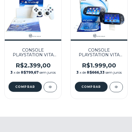
CONSOLE
CONSOLE
PLAYSTATION VITA
PLAYSTATION VITA
PSVITA TV 128GB
PSVITA 64GB
DESBLOQUEADO (10
DESBLOQUEADO (2)
R$2.399,00
R$1.999,00
JOGOS) NA CAIXA
SEMINOVO - PS VITA
3
x de
R$799,67
sem juros
3
x de
R$666,33
sem juros
SEMINOVO - PS VITA